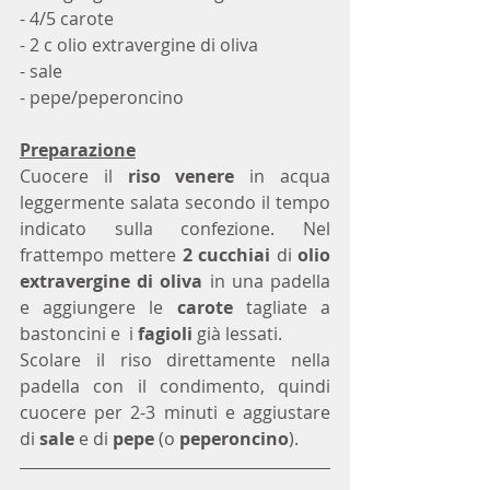
- 4/5 carote
- 2 c olio extravergine di oliva
- sale
- pepe/peperoncino
Preparazione
Cuocere il
 riso venere
 in acqua 
leggermente salata secondo il tempo 
indicato sulla confezione. Nel 
frattempo mettere 
2
cucchiai
 di 
olio 
extravergine di oliva
 in una padella 
e aggiungere le 
carote
 tagliate a 
bastoncini e 
i 
fagioli
 già lessati.
Scolare il riso direttamente nella 
padella con il condimento, quindi 
cuocere per 2-3 minuti e aggiustare 
di 
sale
 e di 
pepe
 (o 
peperoncino
).