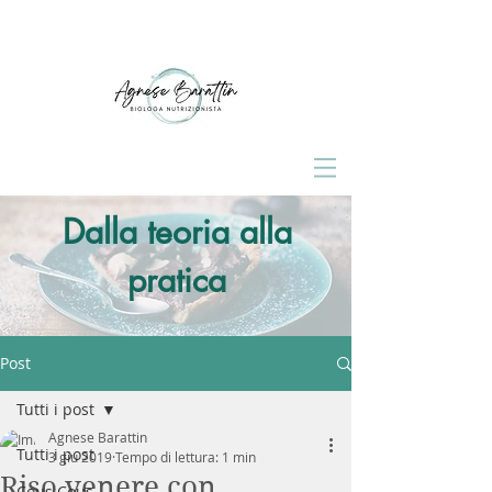
Dalla teoria alla
pratica
Post
Tutti i post
Agnese Barattin
Tutti i post
3 giu 2019
Tempo di lettura: 1 min
Riso venere con
Cous Cous