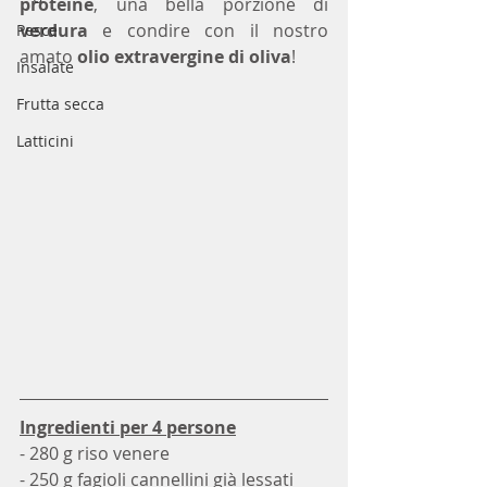
proteine
, una bella porzione di 
verdura
 e condire con il nostro 
Pesce
amato 
olio extravergine di oliva
!
Insalate
Frutta secca
Latticini
Ingredienti per 4 persone
- 280 g riso venere
- 250 g fagioli cannellini già lessati