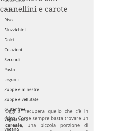
cannellini e carote
Primi
Riso
Stuzzichini
Dolci
Colazioni
Secondi
Pasta
Legumi
Zuppe e minestre
Zuppe e vellutate
Glutenfree
Oggi si recupera quello che c'è in 
frigo. Come sempre basta trovare un 
Vegetariano
cereale
, una piccola porzione di 
Vegano