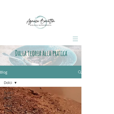
Dalla teoria alla pratica
Blog
Dolci
Tutti i
post
Cous
Cous