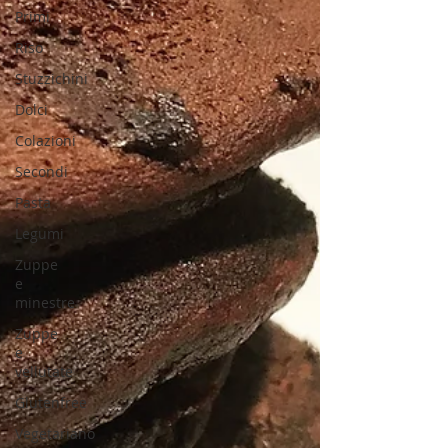
Primi
Riso
Stuzzichini
Dolci
Colazioni
Secondi
Pasta
Legumi
Zuppe
e
minestre
Zuppe
e
vellutate
Glutenfree
Vegetariano