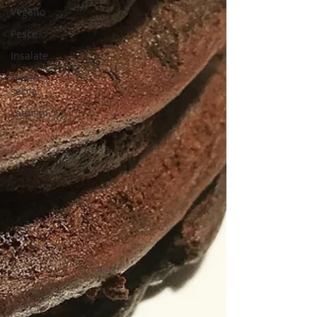
Vegano
Pesce
Insalate
Frutta
secca
Latticini